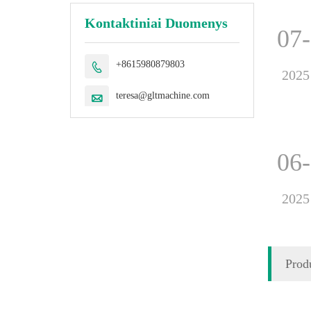
Kontaktiniai Duomenys
07
+8615980879803

2025
teresa@gltmachine.com

06
2025
Prod