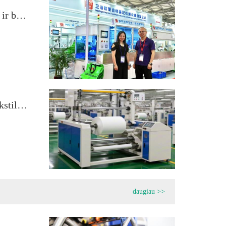
Novatoriška sanitarinių žarnų surinkimo ir bandymo įranga spindėjo 2025 m. 29-ojoje Kinijos tarptautinėje virtuvės ir vonios kambario įrangos parodoje
Novatoriška vyniojimo mašinų serija: tekstilės pramonės pakilimas į aukštumas
daugiau >>