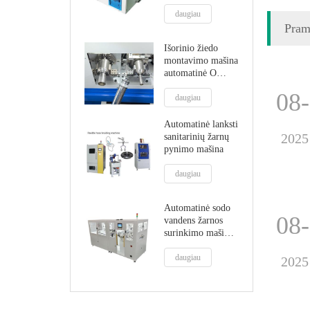
o žiedo
montavimo mašina
daugiau
Pram
Išorinio žiedo
montavimo mašina
automatinė O
žiedo montavimo
08
mašina
daugiau
Automatinė lanksti
2025
sanitarinių žarnų
pynimo mašina
daugiau
Automatinė sodo
08
vandens žarnos
surinkimo mašina
žarnos pynimo
mašina vamzdžių
daugiau
2025
tvirtinimas