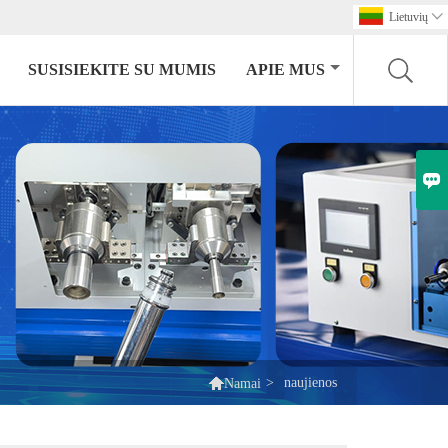
Lietuvių

SUSISIEKITE SU MUMIS
APIE MUS


>
naujienos
Namai