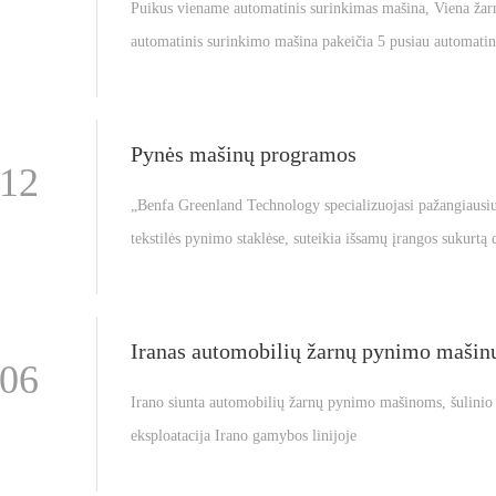
Puikus viename automatinis surinkimas mašina, Viena žar
automatinis surinkimo mašina pakeičia 5 pusiau automatin
surinkimo įrangą, A nauja revoliucija į žarna montavimas pramonė
Žarnų montavimo pramonė rinkoje daugiausia apima šią ž
montavimo įrangą: pjovimo staklės, presavimo staklės, a
Pynės mašinų programos
-12
staklės, automatinės montavimo staklės, priveržimo staklė
„Benfa Greenland Technology specializuojasi pažangiausi
testavimo staklės, ir kt.Grenlandija Benfa technologija's a
tekstilės pynimo staklėse, suteikia išsamų įrangos sukurtą dėl
surinkimo mašina, viena mašina apima visus minėtus proc
tikslumo ir efektyvumo pintų produktų gamyboje. Su dėm
inovacijai, jų mašinos tenkina įvairias panaudas tekstilė
-06
Irano siunta automobilių žarnų pynimo mašinoms, šulinio
eksploatacija Irano gamybos linijoje