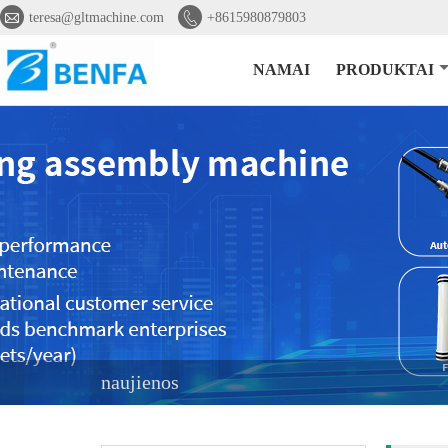


teresa@gltmachine.com
+8615980879803
NAMAI
PRODUKTAI
naujienos