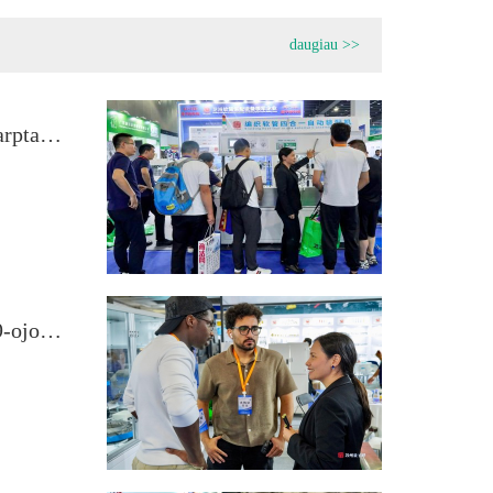
daugiau >>
2025 m. 29-ojoje Kinijos (Šanchajaus) tarptautinėje virtuvės ir vonios kambario įrangos parodoje dėmesio centre – novatoriški produktai
Produktų inovacijos spindėjo 2025 m. 29-ojoje Kinijos (Šanchajaus) tarptautinėje virtuvės ir vonios kambario įrangos parodoje