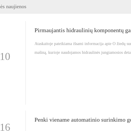
ės naujienos
Ataskaitoje pateikiama išsami informacija apie O žiedų s
mašiną, kurioje naudojamos hidraulinės jungiamosios detal
-10
dalys, ir aprašomi mūsų O žiedų montavimo mašinos priv
-16