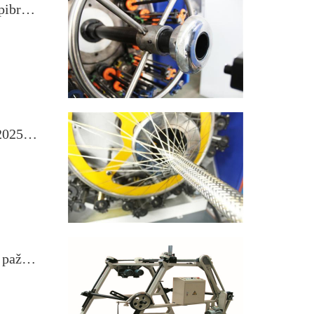
Pažangi žarnų pynimo mašina iš naujo apibrėžia lanksčių žarnų gamybą
Žarnų pynimo mašina sulaukė dėmesio 2025 m. 29-ojoje Kinijos (Šanchajaus) tarptautinėje virtuvės ir vonios kambario įrangos parodoje
Apvijų pramonės revoliucija: žvilgsnis į pažangiausias vyniojimo mašinas