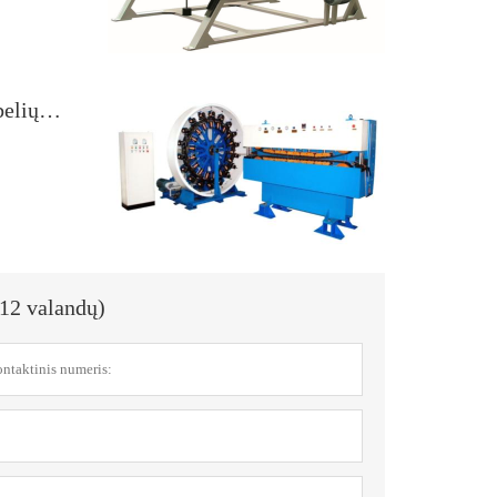
Pristatome pažangius didelės spartos kabelių pynimo įrenginius: didiname efektyvumą ir našumą
 12 valandų)