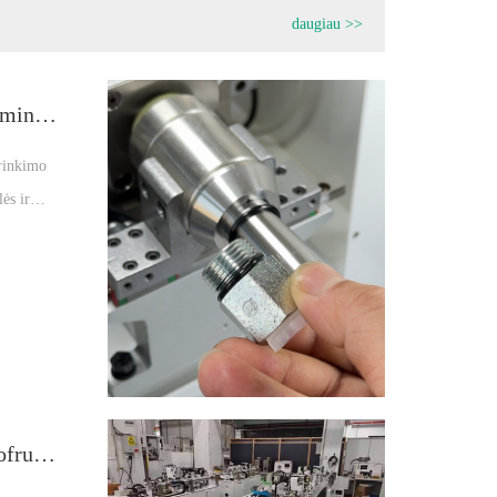
daugiau >>
Pirmaujantis hidraulinių komponentų gamintojas giria O žiedų surinkimo mašiną už neprilygstamą efektyvumą ir patikimumą
urinkimo
ės ir
alumai.
Penki viename automatinio surinkimo gofruotojas