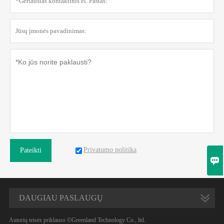
Privatumo politika
Pateikti

DAUGIAU PASLAUGŲ
Autorių teisės priklauso ©Greenland Technology Co., ltd.