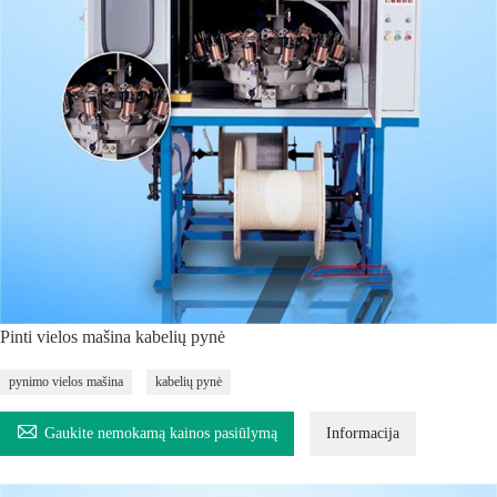
Pinti vielos mašina kabelių pynė
pynimo vielos mašina
kabelių pynė

Gaukite nemokamą kainos pasiūlymą
Informacija