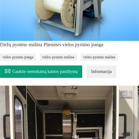
Diržų pynimo mašina Plieninės vielos pynimo įranga
vielos pynimo įranga
vielos pynimo mašina
vielos pynimo mašina

Gaukite nemokamą kainos pasiūlymą
Informacija