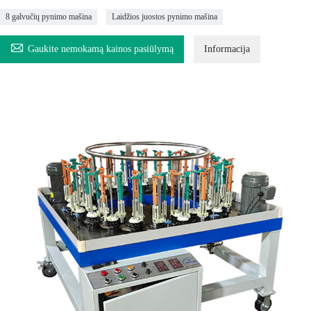
8 galvučių pynimo mašina
Laidžios juostos pynimo mašina

Gaukite nemokamą kainos pasiūlymą
Informacija