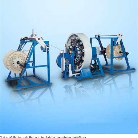
24 nešiklio arklio galių laidų pynimo mašina