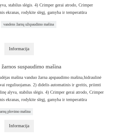
va, stabilus slėgis. 4) Crimper gerai atrodo, Crimper
s ekranas, rodykite slėgį, gamyba ir temperatūra
vandens žarnų užspaudimo mašina
Informacija
s žarnos suspaudimo mašina
udėjas mašina vanduo žarna apspaudimo mašina,hidraulinė
ai reguliuojamas. 2) didelis automatinis ir greitis, priimti
nę alyva, stabilus slėgis. 4) Crimper gerai atrodo, Crimper
s ekranas, rodykite slėgį, gamyba ir temperatūra
žarnų plovimo mašina
Informacija