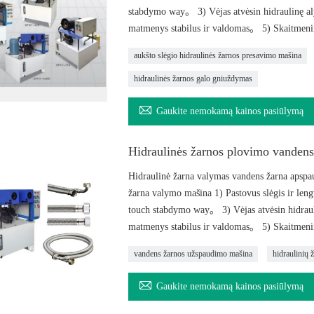
stabdymo way。 3) Vėjas atvėsin hidraulinę aly
matmenys stabilus ir valdomas。 5) Skaitmenini
aukšto slėgio hidraulinės žarnos presavimo mašina
hidraulinės žarnos galo gniuždymas

Gaukite nemokamą kainos pasiūlymą
Hidraulinės žarnos plovimo vanden
Hidraulinė žarna valymas vandens žarna apspa
žarna valymo mašina 1) Pastovus slėgis ir lengv
touch stabdymo way。 3) Vėjas atvėsin hidrauli
matmenys stabilus ir valdomas。 5) Skaitmenini
vandens žarnos užspaudimo mašina
hidraulinių 

Gaukite nemokamą kainos pasiūlymą