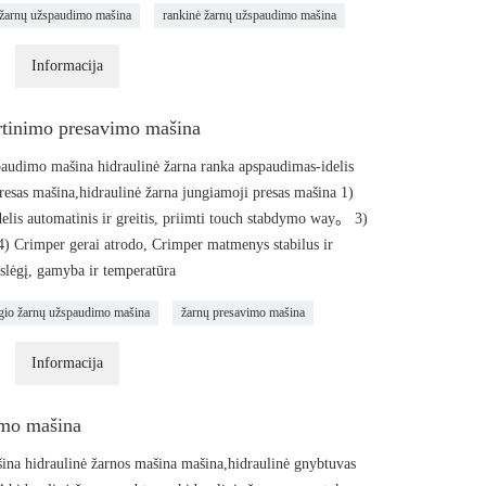
ų žarnų užspaudimo mašina
rankinė žarnų užspaudimo mašina
Informacija
irtinimo presavimo mašina
paudimo mašina hidraulinė žarna ranka apspaudimas-idelis
esas mašina,hidraulinė žarna jungiamoji presas mašina 1)
delis automatinis ir greitis, priimti touch stabdymo way。 3)
. 4) Crimper gerai atrodo, Crimper matmenys stabilus ir
slėgį, gamyba ir temperatūra
ėgio žarnų užspaudimo mašina
žarnų presavimo mašina
Informacija
imo mašina
ina hidraulinė žarnos mašina mašina,hidraulinė gnybtuvas