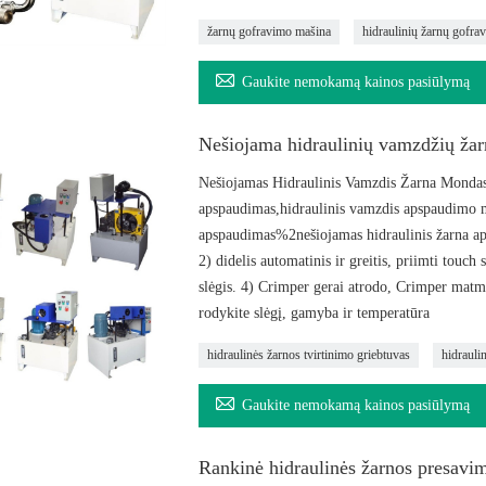
žarnų gofravimo mašina
hidraulinių žarnų gofra

Gaukite nemokamą kainos pasiūlymą
Nešiojama hidraulinių vamzdžių žar
Nešiojamas Hidraulinis Vamzdis Žarna Mondas 
apspaudimas,hidraulinis vamzdis apspaudimo 
apspaudimas%2nešiojamas hidraulinis žarna aps
2) didelis automatinis ir greitis, priimti touc
slėgis. 4) Crimper gerai atrodo, Crimper matm
rodykite slėgį, gamyba ir temperatūra
hidraulinės žarnos tvirtinimo griebtuvas
hidrauli

Gaukite nemokamą kainos pasiūlymą
Rankinė hidraulinės žarnos presav