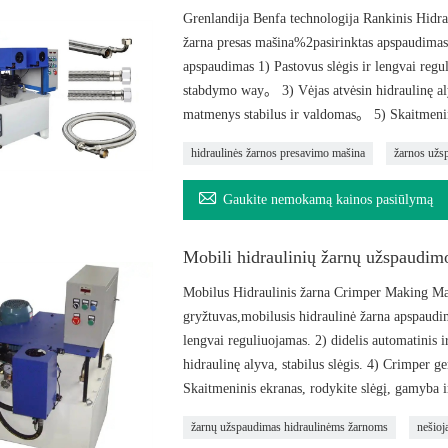
Grenlandija Benfa technologija Rankinis Hidra
žarna presas mašina%2pasirinktas apspaudimas,
apspaudimas 1) Pastovus slėgis ir lengvai reguli
stabdymo way。 3) Vėjas atvėsin hidraulinę aly
matmenys stabilus ir valdomas。 5) Skaitmenini
hidraulinės žarnos presavimo mašina
žarnos užs

Gaukite nemokamą kainos pasiūlymą
Mobili hidraulinių žarnų užspaudim
Mobilus Hidraulinis žarna Crimper Making Mac
gryžtuvas,mobilusis hidraulinė žarna apspaudi
lengvai reguliuojamas. 2) didelis automatinis 
hidraulinę alyva, stabilus slėgis. 4) Crimper 
Skaitmeninis ekranas, rodykite slėgį, gamyba i
žarnų užspaudimas hidraulinėms žarnoms
nešioj