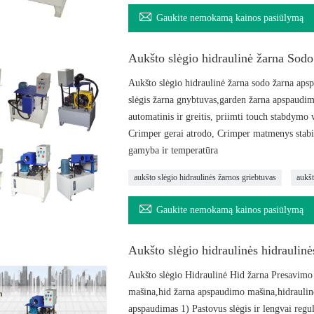

Gaukite nemokamą kainos pasiūlymą
Aukšto slėgio hidraulinė žarna Sod
Aukšto slėgio hidraulinė žarna sodo žarna apsp
slėgis žarna gnybtuvas,garden žarna apspaudima
automatinis ir greitis, priimti touch stabdymo 
Crimper gerai atrodo, Crimper matmenys stabil
gamyba ir temperatūra
aukšto slėgio hidraulinės žarnos griebtuvas
aukšt

Gaukite nemokamą kainos pasiūlymą
Aukšto slėgio hidraulinės hidraulin
Aukšto slėgio Hidraulinė Hid žarna Presavimo
mašina,hid žarna apspaudimo mašina,hidraulin
apspaudimas 1) Pastovus slėgis ir lengvai reguli