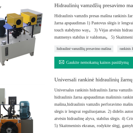
Hidraulinių vamzdžių presavimo ma
Hidraulinis vamzdis presas mašina rankinis ža
žarna apspaudimas 1) Pastovus slėgis ir lengvai 
touch stabdymo way。 3) Vėjas atvėsin hidrauli
matmenys stabilus ir valdomas。 5) Skaitmenini
hidraulinė vamzdžių presavimo mašina
rankinis 

Gaukite nemokamą kainos pasiūlymą
Universali rankinė hidraulinių žar
Universalus rankinis hidraulinis žarna vamzdi
hidraulinis žarna apspaudimas mašininis ranki
mašina,hidraulinis vamzdis perforavimo mašina
slėgis ir lengvai reguliuojamas. 2) didelis aut
atvėsin hidraulinę alyva, stabilus slėgis. 4) 
5) Skaitmeninis ekranas, rodykite slėgį, gamyb