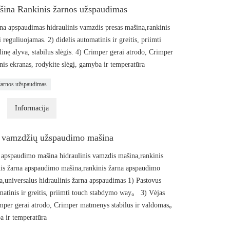
šina Rankinis žarnos užspaudimas
rna apspaudimas hidraulinis vamzdis presas mašina,rankinis
reguliuojamas. 2) didelis automatinis ir greitis, priimti
nę alyva, stabilus slėgis. 4) Crimper gerai atrodo, Crimper
s ekranas, rodykite slėgį, gamyba ir temperatūra
žarnos užspaudimas
Informacija
nų vamzdžių užspaudimo mašina
s apspaudimo mašina hidraulinis vamzdis mašina,rankinis
nis žarna apspaudimo mašina,rankinis žarna apspaudimo
,universalus hidraulinis žarna apspaudimas 1) Pastovus
omatinis ir greitis, priimti touch stabdymo way。 3) Vėjas
Crimper gerai atrodo, Crimper matmenys stabilus ir valdomas。
a ir temperatūra