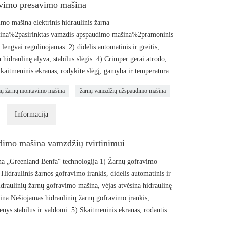
vimo presavimo mašina
o mašina elektrinis hidraulinis žarna
ašina%2pasirinktas vamzdis apspaudimo mašina%2pramoninis
lengvai reguliuojamas. 2) didelis automatinis ir greitis,
idraulinę alyva, stabilus slėgis. 4) Crimper gerai atrodo,
aitmeninis ekranas, rodykite slėgį, gamyba ir temperatūra
nių žarnų montavimo mašina
žarnų vamzdžių užspaudimo mašina
Informacija
dimo mašina vamzdžių tvirtinimui
na „Greenland Benfa“ technologija 1) Žarnų gofravimo
 Hidraulinis žarnos gofravimo įrankis, didelis automatinis ir
idraulinių žarnų gofravimo mašina, vėjas atvėsina hidraulinę
ašina Nešiojamas hidraulinių žarnų gofravimo įrankis,
ys stabilūs ir valdomi. 5) Skaitmeninis ekranas, rodantis