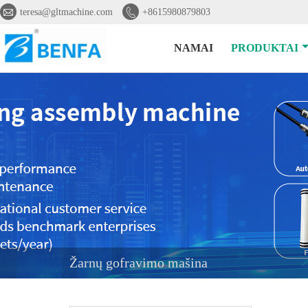


teresa@gltmachine.com
+8615980879803
NAMAI
PRODUKTAI
Žarnų gofravimo mašina