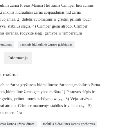
ulinis žarna Presas Mašina Hid žarna Crimper hidraulinis
rankinis hidraulinis žarna apspaudimas,hid žarna
uojamas. 2) didelis automatinis ir greitis, priimti touch
va, stabilus slėgis. 4) Crimper gerai atrodo, Crimper
s ekranas, rodykite slėgį, gamyba ir temperatūra
paudimas
rankinis hidraulinės žarnos griebtuvas
Informacija
o mašina
hine žarna gryžtuvas hidraulinėms žarnoms,mobilusis žarna
mas,hidraulinė žarna gamybos mašina 1) Pastovus slėgis ir
ir greitis, priimti touch stabdymo way。 3) Vėjas atvėsin
gerai atrodo, Crimper matmenys stabilus ir valdomas。 5)
r temperatūra
amas žarnos užspaudimas
mobilus hidraulinės žarnos griebtuvas