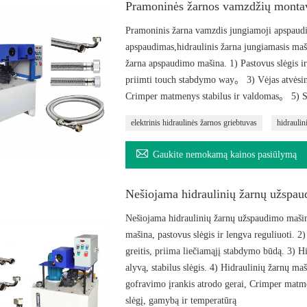
Pramoninės žarnos vamzdžių monta
Pramoninis žarna vamzdis jungiamoji apspaudim
apspaudimas,hidraulinis žarna jungiamasis m
žarna apspaudimo mašina. 1) Pastovus slėgis ir 
priimti touch stabdymo way。 3) Vėjas atvėsin h
Crimper matmenys stabilus ir valdomas。 5) Sk
elektrinis hidraulinės žarnos griebtuvas
hidrauli

Gaukite nemokamą kainos pasiūlymą
Nešiojama hidraulinių žarnų užspau
Nešiojama hidraulinių žarnų užspaudimo maši
mašina, pastovus slėgis ir lengva reguliuoti. 2)
greitis, priima liečiamąjį stabdymo būdą. 3) H
alyvą, stabilus slėgis. 4) Hidraulinių žarnų m
gofravimo įrankis atrodo gerai, Crimper matmen
slėgį, gamybą ir temperatūrą