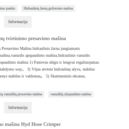
vimo įrankis
Hidraulinių žarnų gofravimo mašina
Informacija
nų tvirtinimo presavimo mašina
Presavimo Mašina hidraulinis žarna jungiamasis
mašina,vamzdis apspaudimo mašina,hidraulinis vamzdis
paudimo mašina 1) Pastovus slėgis ir lengvai reguliuojamas.
h stabdymo way。 3) Vėjas atvėsin hidraulinę alyva, stabilus
enys stabilus ir valdomas。 5) Skaitmeninis ekranas,
nių vamzdžių presavimo mašina
vamzdžių užspaudimo mašina
Informacija
imo mašina Hyd Hose Crimper