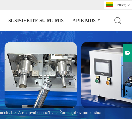
Lietuvių

SUSISIEKITE SU MUMIS
APIE MUS

roduktai
>
Žarnų pynimo mašina
>
Žarnų gofravimo mašina