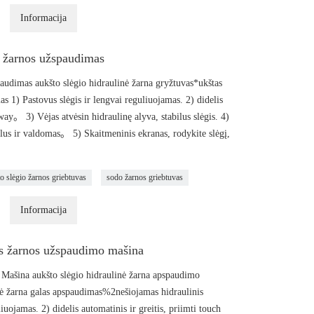
Informacija
o žarnos užspaudimas
audimas aukšto slėgio hidraulinė žarna gryžtuvas*ukštas
s 1) Pastovus slėgis ir lengvai reguliuojamas. 2) didelis
way。 3) Vėjas atvėsin hidraulinę alyva, stabilus slėgis. 4)
us ir valdomas。 5) Skaitmeninis ekranas, rodykite slėgį,
o slėgio žarnos griebtuvas
sodo žarnos griebtuvas
Informacija
ės žarnos užspaudimo mašina
 Mašina aukšto slėgio hidraulinė žarna apspaudimo
ė žarna galas apspaudimas%2nešiojamas hidraulinis
uojamas. 2) didelis automatinis ir greitis, priimti touch