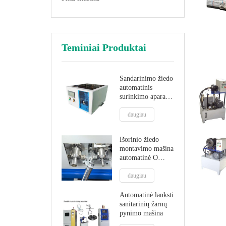
Teminiai Produktai
Sandarinimo žiedo
automatinis
surinkimo aparatas
o žiedo
montavimo mašina
daugiau
Išorinio žiedo
montavimo mašina
automatinė O
žiedo montavimo
mašina
daugiau
Automatinė lanksti
sanitarinių žarnų
pynimo mašina