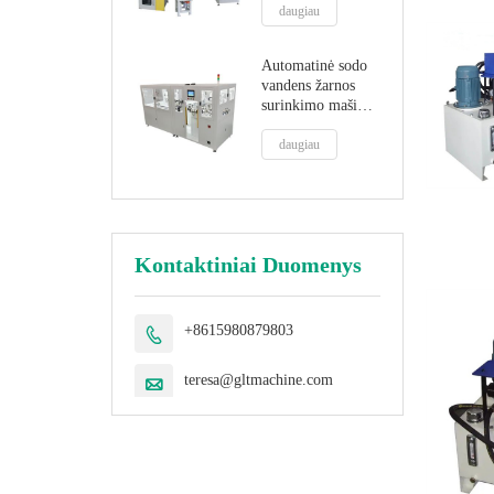
daugiau
Automatinė sodo
vandens žarnos
surinkimo mašina
žarnos pynimo
mašina vamzdžių
daugiau
tvirtinimas
Kontaktiniai Duomenys
+8615980879803

teresa@gltmachine.com
