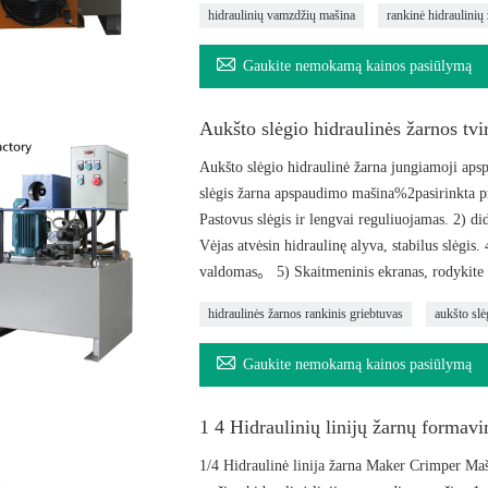
hidraulinių vamzdžių mašina
rankinė hidraulini

Gaukite nemokamą kainos pasiūlymą
Aukšto slėgio hidraulinės žarnos tv
Aukšto slėgio hidraulinė žarna jungiamoji aps
slėgis žarna apspaudimo mašina%2pasirinkta pr
Pastovus slėgis ir lengvai reguliuojamas. 2) di
Vėjas atvėsin hidraulinę alyva, stabilus slėgis
valdomas。 5) Skaitmeninis ekranas, rodykite 
hidraulinės žarnos rankinis griebtuvas
aukšto sl

Gaukite nemokamą kainos pasiūlymą
1 4 Hidraulinių linijų žarnų formav
1/4 Hidraulinė linija žarna Maker Crimper Maš